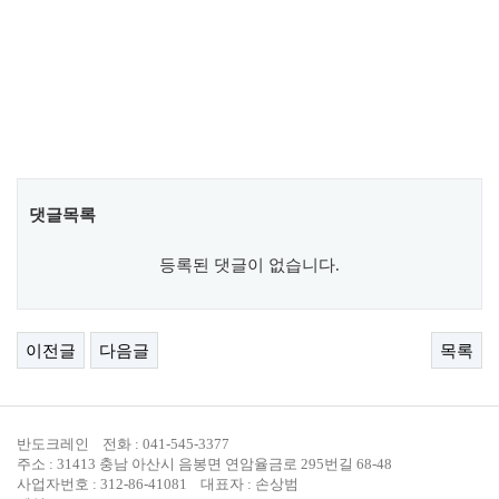
댓글목록
등록된 댓글이 없습니다.
이전글
다음글
목록
반도크레인 전화 : 041-545-3377
주소 : 31413 충남 아산시 음봉면 연암율금로 295번길 68-48
사업자번호 : 312-86-41081 대표자 : 손상범